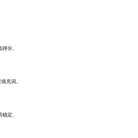
低得分。
显填充词。
否稳定。