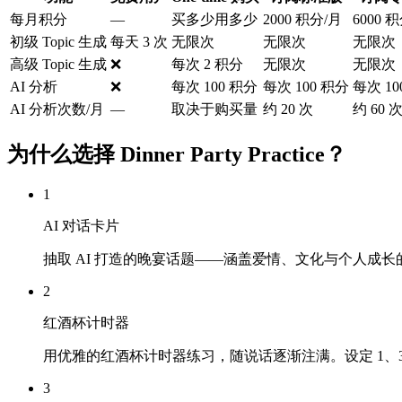
每月积分
—
买多少用多少
2000 积分/月
6000 
初级 Topic 生成
每天 3 次
无限次
无限次
无限次
高级 Topic 生成
❌
每次 2 积分
无限次
无限次
AI 分析
❌
每次 100 积分
每次 100 积分
每次 10
AI 分析次数/月
—
取决于购买量
约 20 次
约 60 
为什么选择 Dinner Party Practice？
1
AI 对话卡片
抽取 AI 打造的晚宴话题——涵盖爱情、文化与个人成
2
红酒杯计时器
用优雅的红酒杯计时器练习，随说话逐渐注满。设定 1、3 
3