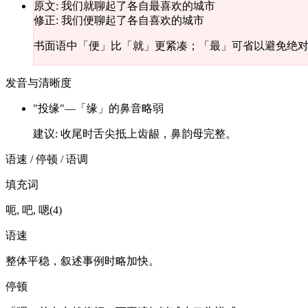
原文
:
我们就聊起了各自最喜欢的城市
修正
:
我们便聊起了各自喜欢的城市
书面语中「便」比「就」更紧凑；「最」可省以避免绝
发音与清晰度
"
投缘
"
—
「缘」的鼻音略弱
建议
:
收尾时舌尖抵上齿龈，鼻韵母完整。
语速 / 停顿 / 语调
填充词
呃, 吧, 嗯
(
4
)
语速
整体平稳，叙述事例时略加快。
停顿